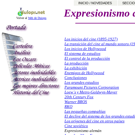
INICIO / NOVEDADES
SECCIO
Expresionismo 
Volver al
Web de Duiops
Los inicios del cine (1895-1927)
La transición del cine al mundo sonoro (1
Los inicios de Hollywood
El sistema de estudios
El control de la producción
La producción
La exhibición
Enemigos de Hollywood
Conclusiones
Los grandes estudios
Paramount Pictures Corporation
Loew´s y Metro-Goldwyn-Mayer
20th Century Fox
Warner BROS
RKO
Las pequeñas compañías
El declive del sistema de los grandes estud
Los orígenes del cine en otros países
Cine soviético
Expresionismo alemán