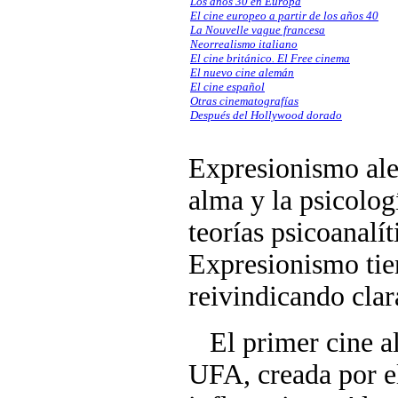
Los años 30 en Europa
El cine europeo a partir de los años 40
La Nouvelle vague francesa
Neorrealismo italiano
El cine británico. El Free cinema
El nuevo cine alemán
El cine español
Otras cinematografías
Después del Hollywood dorado
Expresionismo alem
alma y la psicolog
teorías psicoanalít
Expresionismo tie
reivindicando clar
El primer cine al
UFA, creada por el