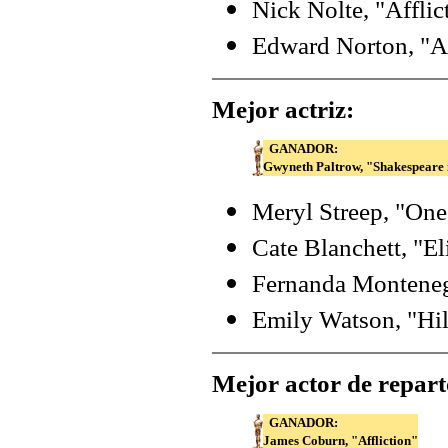
Nick Nolte, "Afflic
Edward Norton, "A
Mejor actriz:
GANADOR:
Gwyneth Paltrow, "Shakespeare 
Meryl Streep, "One 
Cate Blanchett, "El
Fernanda Montenegr
Emily Watson, "Hil
Mejor actor de repart
GANADOR:
James Coburn, "Affliction"