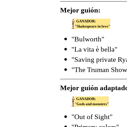
Mejor guión:
GANADOR:
"Shakespeare in love"
"Bulworth"
"La vita è bella"
"Saving private Ry
"The Truman Show
Mejor guión adaptad
GANADOR:
"Gods and monsters"
"Out of Sight"
"Primary colors"