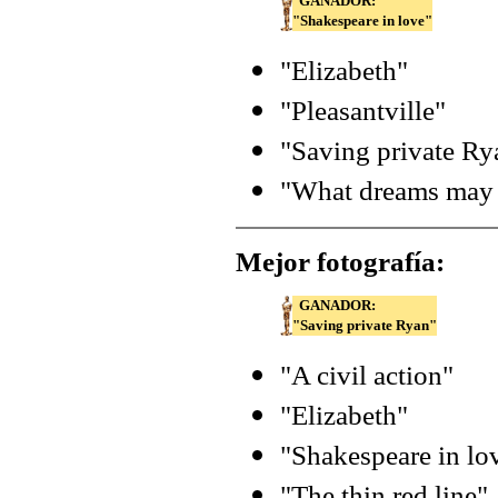
GANADOR:
"Shakespeare in love"
"Elizabeth"
"Pleasantville"
"Saving private Ry
"What dreams may
Mejor fotografía:
GANADOR:
"Saving private Ryan"
"A civil action"
"Elizabeth"
"Shakespeare in lo
"The thin red line"