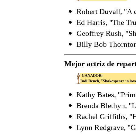
Robert Duvall, "A c
Ed Harris, "The T
Geoffrey Rush, "Sh
Billy Bob Thornton
Mejor actriz de repar
GANADOR:
Judi Dench, "Shakespeare in lov
Kathy Bates, "Prim
Brenda Blethyn, "Li
Rachel Griffiths, "
Lynn Redgrave, "G