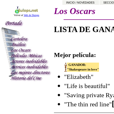
INICIO / NOVEDADES
SECCIO
Los Oscars
Volver al
Web de Duiops
LISTA DE GAN
Mejor película:
GANADOR:
"Shakespeare in love"
"Elizabeth"
"Life is beautiful"
"Saving private Ry
"The thin red line"