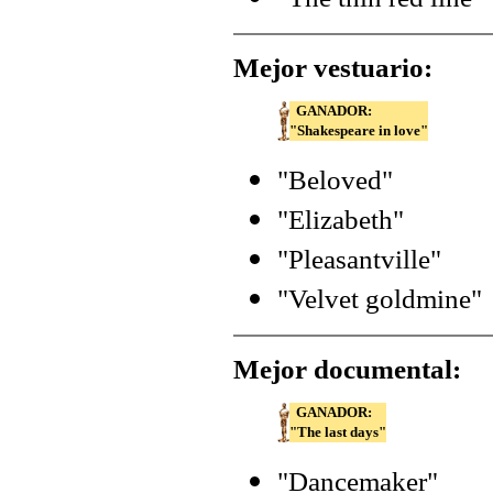
Mejor vestuario:
GANADOR:
"Shakespeare in love"
"Beloved"
"Elizabeth"
"Pleasantville"
"Velvet goldmine"
Mejor documental:
GANADOR:
"The last days"
"Dancemaker"