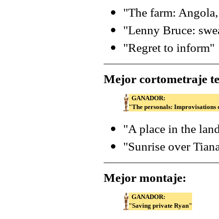
"The farm: Angola,
"Lenny Bruce: swear
"Regret to inform"
Mejor cortometraje t
GANADOR:
"The personals: Improvisations
"A place in the lan
"Sunrise over Tia
Mejor montaje:
GANADOR:
"Saving private Ryan"