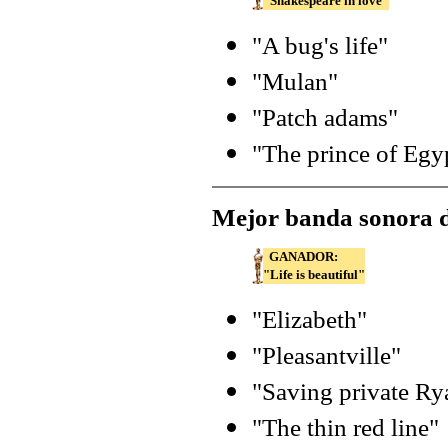
"Shakespeare in love"
"A bug's life"
"Mulan"
"Patch adams"
"The prince of Egy
Mejor banda sonora 
GANADOR:
"Life is beautiful"
"Elizabeth"
"Pleasantville"
"Saving private Ry
"The thin red line"