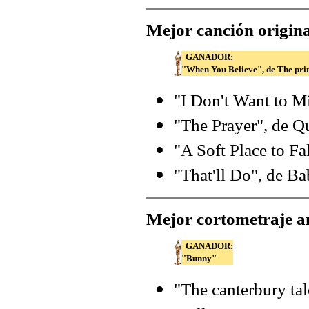
Mejor canción origina
GANADOR:
"When You Believe", de The pri
"I Don't Want to M
"The Prayer", de Q
"A Soft Place to Fa
"That'll Do", de Bab
Mejor cortometraje 
GANADOR:
"Bunny"
"The canterbury tal