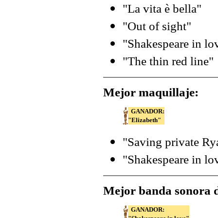
"La vita è bella"
"Out of sight"
"Shakespeare in lo
"The thin red line"
Mejor maquillaje:
GANADOR:
"Elizabeth"
"Saving private Ry
"Shakespeare in lo
Mejor banda sonora d
GANADOR: