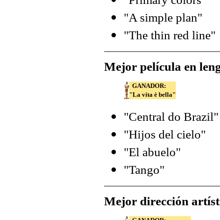
"A simple plan"
"The thin red line"
Mejor película en len
GANADOR:
"La vita è bella"
"Central do Brazil"
"Hijos del cielo"
"El abuelo"
"Tango"
Mejor dirección artíst