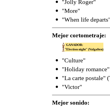
"Jolly Roger"
"More"
"When life departs
Mejor cortometraje:
GANADOR:
"Election night" (Valgaften)
"Culture"
"Holiday romance"
"La carte postale" 
"Victor"
Mejor sonido: