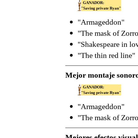
GANADOR:
"Saving private Ryan"
"Armageddon"
"The mask of Zorr
"Shakespeare in lo
"The thin red line"
Mejor montaje sonor
GANADOR:
"Saving private Ryan"
"Armageddon"
"The mask of Zorr
Mejores efectos visual