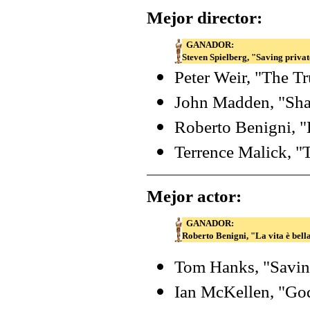
Mejor director:
GANADOR:
Steven Spielberg, "Saving priva
Peter Weir, "The 
John Madden, "Sha
Roberto Benigni, "L
Terrence Malick, "T
Mejor actor:
GANADOR:
Roberto Benigni, "La vita è bell
Tom Hanks, "Savin
Ian McKellen, "Go