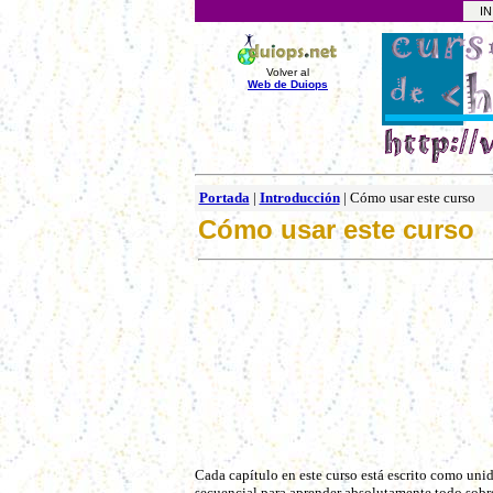
INI
Volver al
Web de Duiops
Portada
|
Introducción
|
Cómo usar este curso
Cómo usar este curso
Cada capítulo en este curso está escrito como unida
secuencial para aprender absolutamente todo sobre