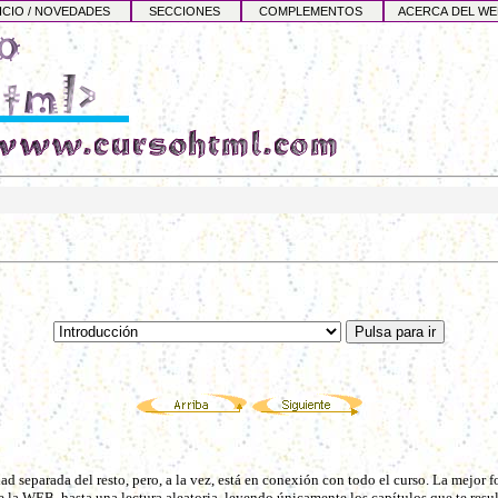
CIO / NOVEDADES
SECCIONES
COMPLEMENTOS
ACERCA DEL W
d separada del resto, pero, a la vez, está en conexión con todo el curso. La mejor fo
 la WEB, hasta una lectura aleatoria, leyendo únicamente los capítulos que te resul