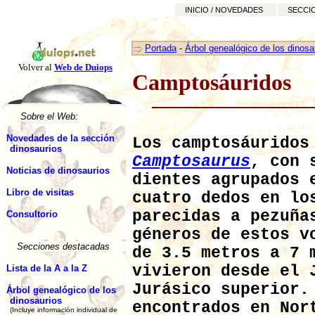
INICIO / NOVEDADES
SECCI
Portada
-
Árbol genealógico de los dinosa
Volver al
Web de Duiops
Camptosáuridos
Sobre el Web:
Novedades de la sección
Los camptosáuridos
dinosaurios
Camptosaurus
, con 
Noticias de dinosaurios
dientes agrupados 
Libro de visitas
cuatro dedos en lo
parecidas a pezuña
Consultorio
géneros de estos v
Secciones destacadas
de 3.5 metros a 7 
vivieron desde el 
Lista de la A a la Z
Jurásico superior.
Árbol genealógico de los
dinosaurios
encontrados en Nor
(Incluye información individual de