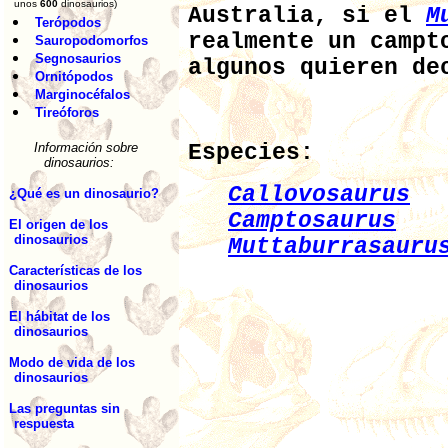
unos
600
dinosaurios)
Australia, si el
M
Terópodos
realmente un campt
Sauropodomorfos
Segnosaurios
algunos quieren de
Ornitópodos
Marginocéfalos
Tireóforos
Información sobre
Especies:
dinosaurios:
Callovosaurus
¿Qué es un dinosaurio?
Camptosaurus
El origen de los
dinosaurios
Muttaburrasauru
Características de los
dinosaurios
El hábitat de los
dinosaurios
Modo de vida de los
dinosaurios
Las preguntas sin
respuesta