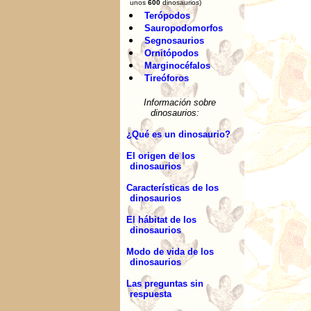
unos
600
dinosaurios)
Terópodos
Sauropodomorfos
Segnosaurios
Ornitópodos
Marginocéfalos
Tireóforos
Información sobre
dinosaurios:
¿Qué es un dinosaurio?
El origen de los
dinosaurios
Características de los
dinosaurios
El hábitat de los
dinosaurios
Modo de vida de los
dinosaurios
Las preguntas sin
respuesta