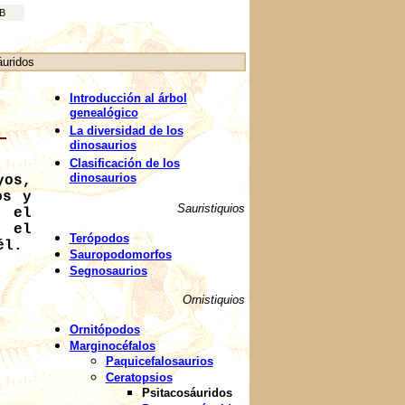
EB
áuridos
Introducción al árbol
genealógico
La diversidad de los
dinosaurios
Clasificación de los
dinosaurios
yos,
os y
Sauristiquios
, el
e el
Terópodos
él.
Sauropodomorfos
Segnosaurios
Ornistiquios
Ornitópodos
Marginocéfalos
Paquicefalosaurios
Ceratopsios
Psitacosáuridos