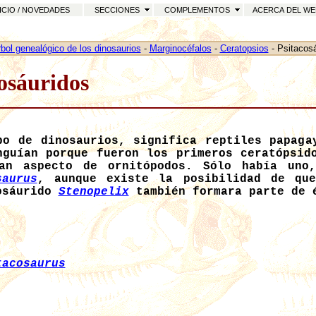
CIO / NOVEDADES
SECCIONES
COMPLEMENTOS
ACERCA DEL W
bol genealógico de los dinosaurios
-
Marginocéfalos
-
Ceratopsios
-
Psitacos
osáuridos
po de dinosaurios, significa reptiles papaga
nguían porque fueron los primeros ceratópsid
an aspecto de ornitópodos. Sólo había uno
saurus
, aunque existe la posibilidad de qu
osáurido
Stenopelix
también formara parte de 
:
tacosaurus