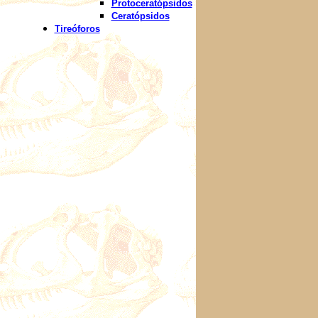
Protoceratópsidos
Ceratópsidos
Tireóforos