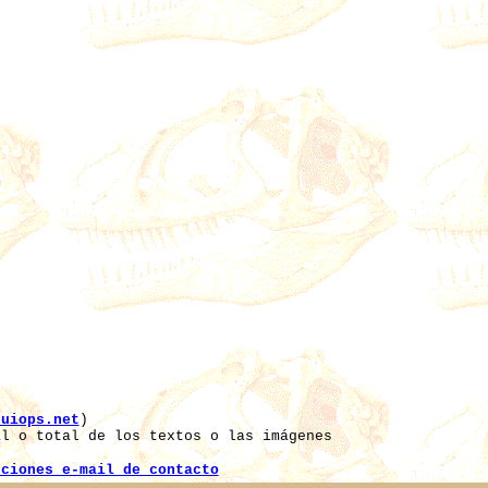
duiops.net
)
l o total de los textos o las imágenes
cciones e-mail de contacto