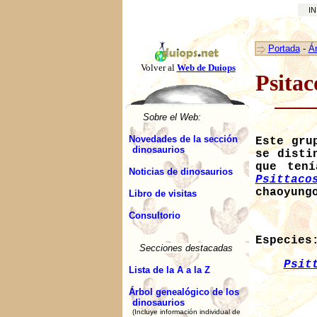
INI
Portada
-
Ár
Volver al
Web de Duiops
Psitac
Sobre el Web:
Novedades de la sección
Este gru
dinosaurios
se disti
que tení
Noticias de dinosaurios
Psittaco
chaoyung
Libro de visitas
Consultorio
Especies
Secciones destacadas
Psit
Lista de la A a la Z
Árbol genealógico de los
dinosaurios
(Incluye información individual de