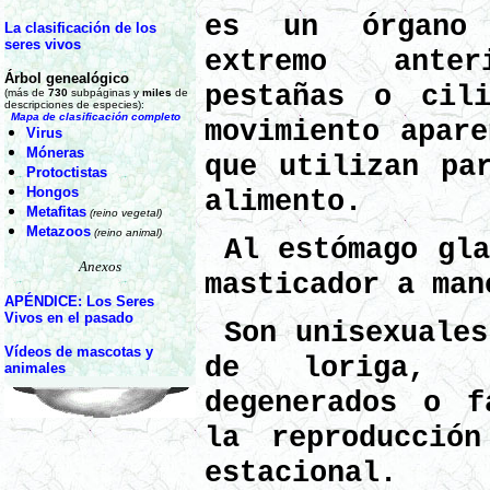
es un órgano
La clasificación de los
seres vivos
extremo ante
Árbol genealógico
pestañas
o cili
(más de
730
subpáginas y
miles
de
descripciones de especies):
Mapa de clasificación completo
movimiento apare
Virus
Móneras
que utilizan pa
Protoctistas
Hongos
alimento.
Metafitas
(reino vegetal)
Metazoos
(reino animal)
Al estómago gla
Anexos
masticador a man
APÉNDICE: Los Seres
Vivos en el pasado
Son unisexuales
Vídeos de mascotas y
de loriga, 
animales
degenerados o f
la reproducción
estacional.