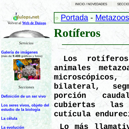
INICIO / NOVEDADES
SECCIO
Portada
-
Metazoo
Volver al
Web de Duiops
Rotíferos
Servicios
Galería de imágenes
(más de
9.400
gráficos y fotos)
Los rotífero
animales metazo
microscópico
bilateral, seg
Secciones
porción caud
Definición de un ser vivo
cubiertas la
Los seres vivos, objeto del
estudio de la biología
cutícula endurec
La célula
Lo más llamativ
La evolución