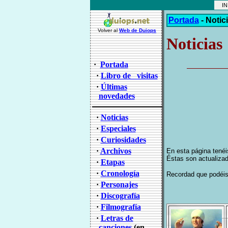
INI
Portada
-
Notic
Volver al
Web de Duiops
Noticias
·
Portada
·
Libro de visitas
·
Últimas
novedades
·
Noticias
·
Especiales
·
Curiosidades
·
Archivos
En esta página tenéi
Éstas son actualizad
·
Etapas
·
Cronología
Recordad que podéis
·
Personajes
·
Discografía
·
Filmografía
·
Letras de
canciones
(en