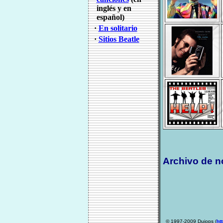
inglés y en
español)
·
En solitario
·
Sitios Beatle
Archivo de no
© 1997-2009 Duiops (
ht