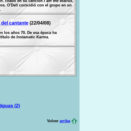
an
, citado en su canción
I am the Walrus
,
os. O'Dell coincidió con el grupo en un
.
 del cantante
(22/04/08)
en los años 70. De esa época ha
título de
Instamatic Karma.
tiguas (2)
Volver
arriba