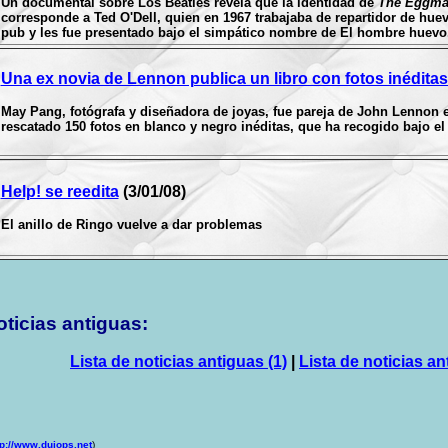
Un documental sobre Los Beatles revela que la identidad de
The Eggm
corresponde a Ted O'Dell, quien en 1967 trabajaba de repartidor de huev
pub y les fue presentado bajo el simpático nombre de El hombre huevo
Una ex novia de Lennon publica un libro con fotos inéditas
May Pang, fotógrafa y diseñadora de joyas, fue pareja de John Lennon 
rescatado 150 fotos en blanco y negro inéditas, que ha recogido bajo el 
Help! se reedita
(3/01/08)
El anillo de Ringo vuelve a dar problemas
ticias antiguas:
Lista de noticias antiguas (1)
|
Lista de noticias an
tp://www.duiops.net
)