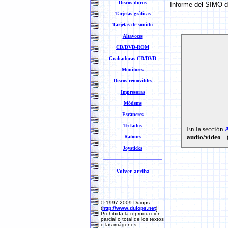
Discos duros
Informe del SIMO de
Tarjetas gráficas
Tarjetas de sonido
Altavoces
CD/DVD-ROM
Grabadoras CD/DVD
Monitores
Discos removibles
Impresoras
Módems
Escáneres
Teclados
En la sección
A
audio/vídeo
..
Ratones
Joysticks
Volver arriba
© 1997-2009 Duiops
(
http://www.duiops.net
)
Prohibida la reproducción
parcial o total de los textos
o las imágenes