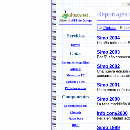
INI
Reportajes 
Volver al
WEB de Duiops
Portada
-
Report
Servicios
Simo 2004
Un año más en el Si
Drivers
Simo 2003
Guías
Por 5º año consecut
Reportajes fotográficos
Simo 2002
Artículos
Una nueva edición d
consumo destacabl
Montar un PC
Mejorar un PC
Simo 2001
PC de los sueños
Un extenso artículo
Componentes
Simo 2000
La feria madrileña 
Microprocesadores
Chipsets
info.com/2000
Feria en Madrid sob
Placas base
BIOS
Simo 1999