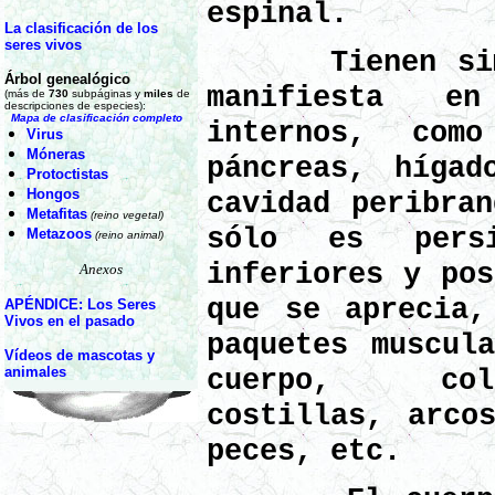
espinal.
La clasificación de los
seres vivos
Tienen simet
Árbol genealógico
manifiesta e
(más de
730
subpáginas y
miles
de
descripciones de especies):
Mapa de clasificación completo
internos, com
Virus
Móneras
páncreas, hígad
Protoctistas
Hongos
cavidad peribran
Metafitas
(reino vegetal)
sólo es pers
Metazoos
(reino animal)
inferiores y pos
Anexos
que se aprecia,
APÉNDICE: Los Seres
Vivos en el pasado
paquetes muscul
Vídeos de mascotas y
animales
cuerpo, col
costillas, arco
peces, etc.