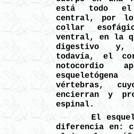
está todo el
central, por l
collar esofág
ventral, en la q
digestivo y,
todavía, el co
notocordio a
esqueletógen
vértebras, cu
encierran y pr
espinal.
El esqueleto
diferencia en: c