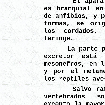
El aparato r
es branquial en
de anfibios, y p
formas, se ori
los cordados,
faringe.
La parte prin
excretor está 
mesonefros, en l
y por el metan
los reptiles ave
Salvo raras 
vertebrados s
excepto la mayor