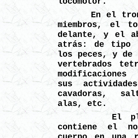
locomotor.
En el tronco
miembros, el to
delante, y el a
atrás: de tipo 
los peces, y de 
vertebrados tet
modificaciones 
sus actividade
cavadoras, sal
alas, etc.
El plano h
contiene el no
cuerpo en una r