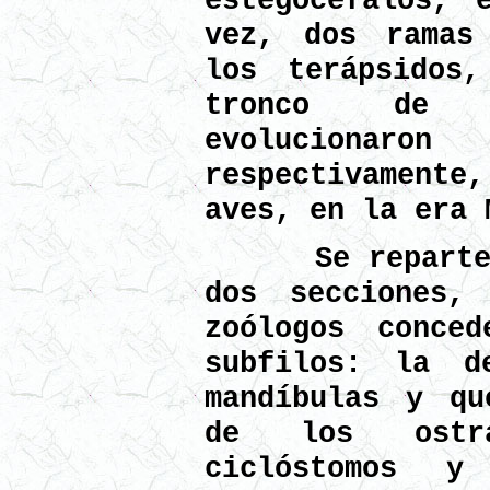
estegocéfalos, 
vez, dos ramas
los terápsidos
tronco de l
evolucionaro
respectivamente,
aves, en la era 
Se reparten l
dos secciones,
zoólogos conce
subfilos: la d
mandíbulas y qu
de los ostra
ciclóstomos y