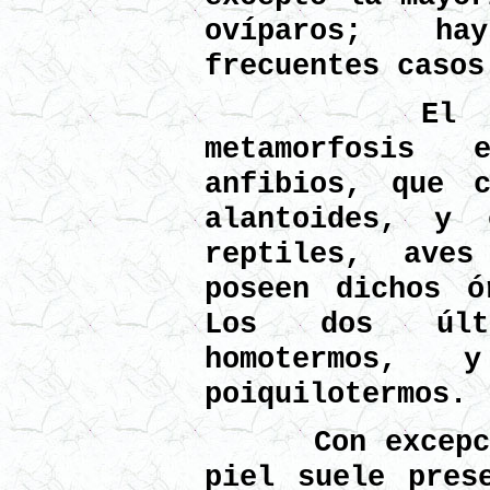
ovíparos; ha
frecuentes casos
El desarr
metamorfosis
anfibios, que 
alantoides, y
reptiles, ave
poseen dichos ó
Los dos últ
homotermos, 
poiquilotermos.
Con excepción
piel suele pres