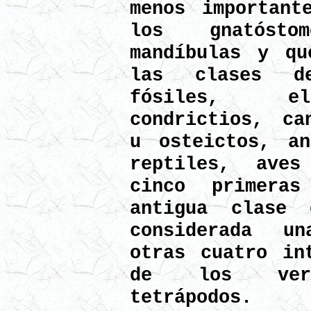
menos important
los gnatósto
mandíbulas y qu
las clases d
fósiles, el
condrictios, ca
u osteictos, an
reptiles, ave
cinco primera
antigua clase
considerada u
otras cuatro in
de los verte
tetrápodos.