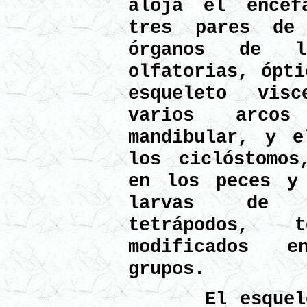
aloja el encéf
tres pares de
órganos de l
olfatorias, ópti
esqueleto vis
varios arcos
mandibular, y e
los ciclóstomos
en los peces y
larvas de l
tetrápodos, 
modificados 
grupos.
El esqueleto