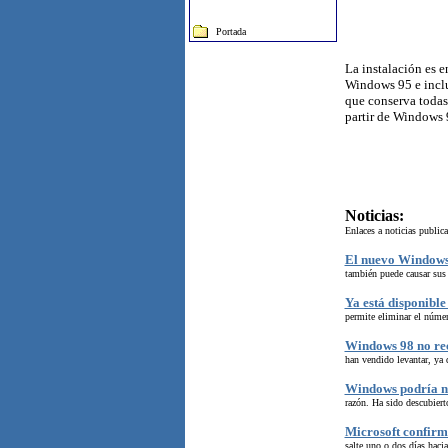
Portada
La instalación es e
Windows 95 e inclu
que conserva todas
partir de Windows 
Noticias:
Enlaces a noticias public
El nuevo Windows 
también puede causar sus 
Ya está disponibl
permite eliminar el número
Windows 98 no rec
han vendido levantar, ya 
Windows podría no
razón. Ha sido descubiert
Microsoft confirm
salte uno o dos días haci