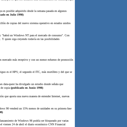
ya es posible adquirirlo desde la semana pasada en algunos
cado en Julio 1998)
llón de copias del nuevo sistema operativo en estados unidos
boa: "habrá un Windows NT para el mercado de consumo". Con
. Y quien siga creyendo todavía en las posibilidades
un mercado más receptivo y con un menor esfuerzo de promoción
tiguo es el HPS; el segundo el ITC, más mortífero y del que se
nes data-quest ha divulgado un estudio donde señala que
 de copia
(publicado en Junio 1998)
ón que aporta una nueva manera de entender Internet, nuevas
ndows 98 venderá un 15% menos de unidades en su primera fase
98)
 lanzamiento de Windows 98 podría ser bloqueado por varias
el viernes 24 de abril el diario económico CNN Financial