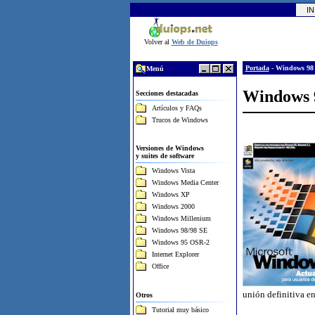
INI
Volver al
Web de Duiops
Portada
-
Windows 98
Menú
Windows 
Secciones destacadas
Artículos y FAQs
Trucos de Windows
Versiones de Windows
y suites de software
Windows Vista
Windows Media Center
Windows XP
Windows 2000
Windows Millenium
Windows 98/98 SE
Windows 95 OSR-2
Internet Explorer
Office
unión definitiva e
Otros
Tutorial muy básico