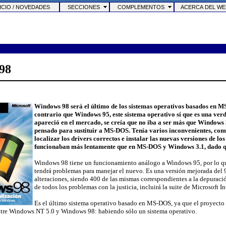
CIO / NOVEDADES
SECCIONES
COMPLEMENTOS
ACERCA DEL W
98
Windows 98 será el último de los sistemas operativos basados en M
contrario que Windows 95, este sistema operativo sí que es una v
apareció en el mercado, se creía que no iba a ser más que Windows 
pensado para sustituir a MS-DOS. Tenía varios inconvenientes, com
localizar los drivers correctos e instalar las nuevas versiones de l
funcionaban más lentamente que en MS-DOS y Windows 3.1, dado qu
Windows 98 tiene un funcionamiento análogo a Windows 95, por lo qu
tendrá problemas para manejar el nuevo. Es una versión mejorada del 9
alteraciones, siendo 400 de las mismas correspondientes a la depuraci
de todos los problemas con la justicia, incluirá la suite de Microsoft I
Es el último sistema operativo basado en MS-DOS, ya que el proyecto
ntre Windows NT 5.0 y Windows 98: habiendo sólo un sistema operativo.