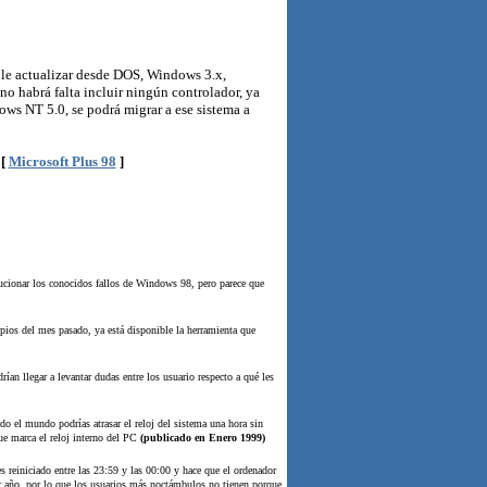
ible actualizar desde DOS, Windows 3.x,
o habrá falta incluir ningún controlador, ya
ws NT 5.0, se podrá migrar a ese sistema a
[
Microsoft Plus 98
]
cionar los conocidos fallos de Windows 98, pero parece que
pios del mes pasado, ya está disponible la herramienta que
n llegar a levantar dudas entre los usuario respecto a qué les
o el mundo podrías atrasar el reloj del sistema una hora sin
e marca el reloj interno del PC
(publicado en Enero 1999)
reiniciado entre las 23:59 y las 00:00 y hace que el ordenador
ier año, por lo que los usuarios más noctámbulos no tienen porque