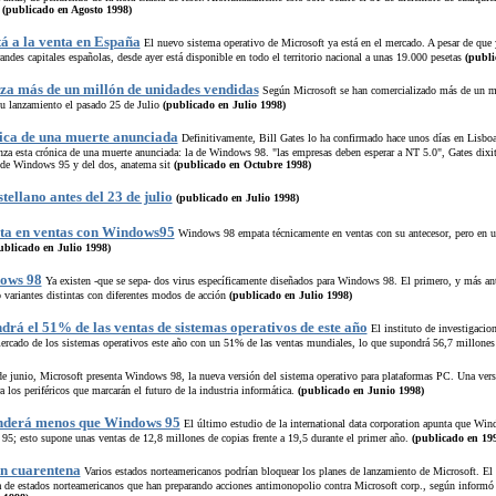
o
(publicado en Agosto 1998)
á a la venta en España
El nuevo sistema operativo de Microsoft ya está en el mercado. A pesar de que 
andes capitales españolas, desde ayer está disponible en todo el territorio nacional a unas 19.000 pesetas
(publi
a más de un millón de unidades vendidas
Según Microsoft se han comercializado más de un mi
u lanzamiento el pasado 25 de Julio
(publicado en Julio 1998)
ica de una muerte anunciada
Definitivamente, Bill Gates lo ha confirmado hace unos días en Lis
nza esta crónica de una muerte anunciada: la de Windows 98. "las empresas deben esperar a NT 5.0", Gates dixit
r de Windows 95 y del dos, anatema sit
(publicado en Octubre 1998)
ellano antes del 23 de julio
(publicado en Julio 1998)
a en ventas con Windows95
Windows 98 empata técnicamente en ventas con su antecesor, pero en 
ublicado en Julio 1998)
dows 98
Ya existen -que se sepa- dos virus específicamente diseñados para Windows 98. El primero, y más an
o variantes distintas con diferentes modos de acción
(publicado en Julio 1998)
rá el 51% de las ventas de sistemas operativos de este año
El instituto de investigacio
ercado de los sistemas operativos este año con un 51% de las ventas mundiales, lo que supondrá 56,7 millones
 junio, Microsoft presenta Windows 98, la nueva versión del sistema operativo para plataformas PC. Una versi
a los periféricos que marcarán el futuro de la industria informática.
(publicado en Junio 1998)
nderá menos que Windows 95
El último estudio de la international data corporation apunta que Wi
5; esto supone unas ventas de 12,8 millones de copias frente a 19,5 durante el primer año.
(publicado en 19
n cuarentena
Varios estados norteamericanos podrían bloquear los planes de lanzamiento de Microsoft. El
 de estados norteamericanos que han preparando acciones antimonopolio contra Microsoft corp., según informó 