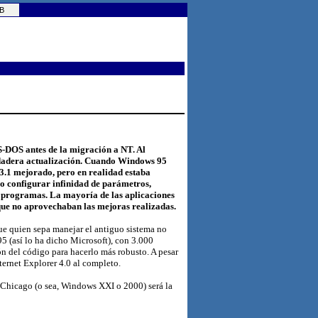
EB
S-DOS antes de la migración a NT. Al
erdadera actualización. Cuando Windows 95
3.1 mejorado, pero en realidad estaba
o configurar infinidad de parámetros,
os programas. La mayoría de las aplicaciones
e no aprovechaban las mejoras realizadas.
e quien sepa manejar el antiguo sistema no
5 (así lo ha dicho Microsoft), con 3.000
ón del código para hacerlo más robusto. A pesar
nternet Explorer 4.0 al completo.
 Chicago (o sea, Windows XXI o 2000) será la