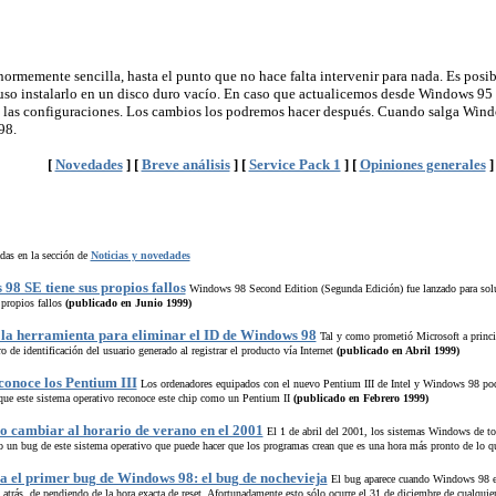
normemente sencilla, hasta el punto que no hace falta intervenir para nada. Es pos
so instalarlo en un disco duro vacío. En caso que actualicemos desde Windows 95 n
 las configuraciones. Los cambios los podremos hacer después. Cuando salga Windo
98.
[
Novedades
]
[
Breve análisis
]
[
Service Pack 1
]
[
Opiniones generales
]
adas en la sección de
Noticias y novedades
98 SE tiene sus propios fallos
Windows 98 Second Edition (Segunda Edición) fue lanzado para solu
propios fallos
(publicado en Junio 1999)
e la herramienta para eliminar el ID de Windows 98
Tal y como prometió Microsoft a princi
 de identificación del usuario generado al registrar el producto vía Internet
(publicado en Abril 1999)
onoce los Pentium III
Los ordenadores equipados con el nuevo Pentium III de Intel y Windows 98 podría
que este sistema operativo reconoce este chip como un Pentium II
(publicado en Febrero 1999)
 cambiar al horario de verano en el 2001
El 1 de abril del 2001, los sistemas Windows de tod
o un bug de este sistema operativo que puede hacer que los programas crean que es una hora más pronto de lo qu
a el primer bug de Windows 98: el bug de nochevieja
El bug aparece cuando Windows 98 es 
a atrás, de pendiendo de la hora exacta de reset. Afortunadamente esto sólo ocurre el 31 de diciembre de cualqu