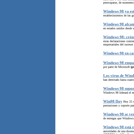
preocuparse, de moment
Windows 98 ya est
establecimientos de las gr
Windows 98 alcanz
en estados unidos desde s
Windows 98: crón
estas declaraciones comie
empresariales del suceso
Windows 98 en cast
Windows 98 empat
por parte de Microsoft
(p
Los virus de Win
han detectado hasta cuatr
Windows 98 supond
Windows 98 liderará el m
Win98 Day
Hoy 25 de
prestaciones y soporte par
Windows 98 se ve
de entregas que Windows 9
Windows 98 está e
autoridades de una docena