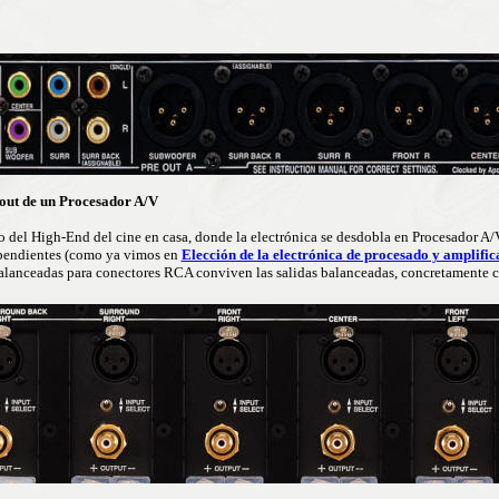
eout de un Procesador A/V
 del High-End del cine en casa, donde la electrónica se desdobla en Procesador A/V
pendientes (como ya vimos en
Elección de la electrónica de procesado y amplific
alanceadas para conectores RCA conviven las salidas balanceadas, concretamente 