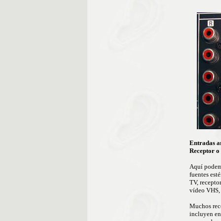
Entradas a
Receptor o
Aquí podem
fuentes est
TV, receptor
vídeo VHS, c
Muchos rece
incluyen en