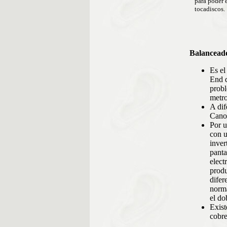
para poder 
tocadiscos.
Balanceado
Es el
End d
probl
metro
A dif
Canon
Por u
con u
inver
panta
elect
produ
difer
norma
el do
Exist
cobre