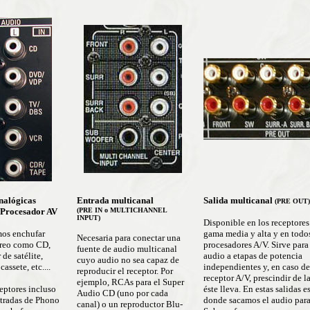
nalógicas
Entrada multicanal
Salida multicanal
(PRE OUT)
 Procesador AV
(PRE IN o MULTICHANNEL
INPUT)
Disponible en los receptores
os enchufar
gama media y alta y en todos
Necesaria para conectar una
éreo como CD,
procesadores A/V. Sirve para
fuente de audio multicanal
 de satélite,
audio a etapas de potencia
cuyo audio no sea capaz de
assete, etc....
independientes y, en caso de
reproducir el receptor. Por
receptor A/V, prescindir de l
ejemplo, RCAs para el Super
ptores incluso
éste lleva. En estas salidas e
Audio CD (uno por cada
tradas de Phono
donde sacamos el audio para
canal) o un reproductor Blu-