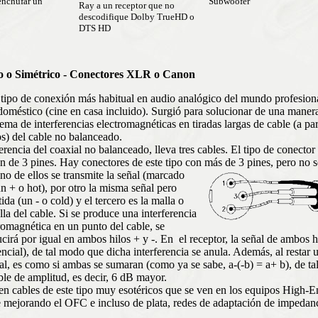
enchufar un
Subwoofer
Ray a un receptor que no
descodifique Dolby TrueHD o
DTS HD
 o Simétrico - Conectores XLR o Canon
 tipo de conexión más habitual en audio analógico del mundo profesion
oméstico (cine en casa incluido). Surgió para solucionar de una manera 
ema de interferencias electromagnéticas en tiradas largas de cable (a par
s) del cable no balanceado.
erencia del coaxial no balanceado, lleva tres cables. El tipo de conecto
 de 3 pines. Hay conectores de este tipo con más de 3 pines, pero no s
no de ellos se transmite la señal (marcado
n + o hot), por otro la misma señal pero
tida (un - o cold) y el tercero es la malla o
lla del cable. Si se produce una interferencia
romagnética en un punto del cable, se
cirá por igual en ambos hilos + y -. En el receptor, la señal de ambos 
encial), de tal modo que dicha interferencia se anula. Además, al restar u
l, es como si ambas se sumaran (como ya se sabe, a-(-b) = a+ b), de ta
ble de amplitud, es decir, 6 dB mayor.
en cables de este tipo muy esotéricos que se ven en los equipos High-En
 mejorando el OFC e incluso de plata, redes de adaptación de impedancia