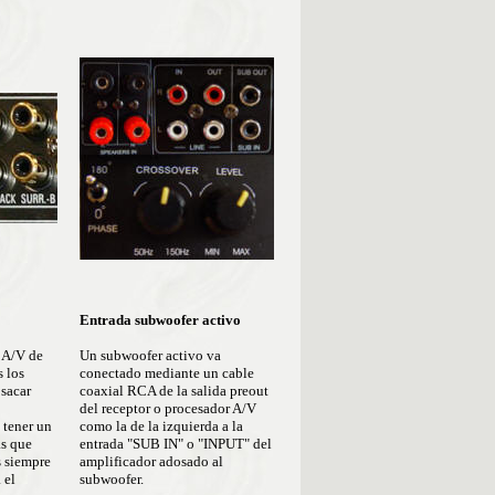
Entrada subwoofer activo
 A/V de
Un subwoofer activo va
 los
conectado mediante un cable
 sacar
coaxial RCA de la salida preout
del receptor o procesador A/V
 tener un
como la de la izquierda a la
as que
entrada "SUB IN" o "INPUT" del
s siempre
amplificador adosado al
 el
subwoofer.