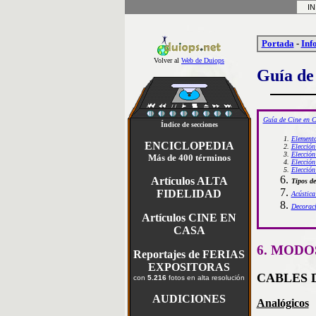
INI
Portada
-
Inf
Volver al
Web de Duiops
Guía de
Guía de Cine en 
Índice de secciones
Elemento
ENCICLOPEDIA
Elección
Elección
Más de 400 términos
Elección
Elección
Artículos ALTA
Tipos de
FIDELIDAD
Acústica
Decoraci
Artículos CINE EN
CASA
6. MODO
Reportajes de FERIAS
EXPOSITORAS
CABLES 
con
5.216
fotos en alta resolución
AUDICIONES
Analógicos