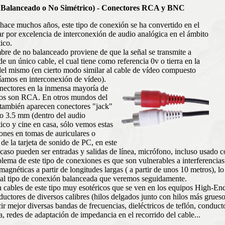
 Balanceado o No Simétrico) - Conectores RCA y BNC
hace muchos años, este tipo de conexión se ha convertido en el
ar por excelencia de interconexión de audio analógica en el ámbito
ico.
bre de no balanceado proviene de que la señal se transmite a
de un único cable, el cual tiene como referencia 0v o tierra en la
del mismo (en cierto modo similar al cable de vídeo compuesto
íamos en interconexión de vídeo).
nectores en la inmensa mayoría de
sos son RCA. En otros mundos del
 también aparecen conectores "jack"
 o 3.5 mm (dentro del audio
ico y cine en casa, sólo vemos estas
ones en tomas de auriculares o
 de la tarjeta de sonido de PC, en este
caso pueden ser entradas y salidas de línea, micrófono, incluso usado 
lema de este tipo de conexiones es que son vulnerables a interferencias
magnéticas a partir de longitudes largas ( a partir de unos 10 metros), lo
 al tipo de conexión balanceada que veremos seguidamente.
n cables de este tipo muy esotéricos que se ven en los equipos High-En
uctores de diversos calibres (hilos delgados junto con hilos más grueso
ir mejor diversas bandas de frecuencias, dieléctricos de teflón, conduc
a, redes de adaptación de impedancia en el recorrido del cable...