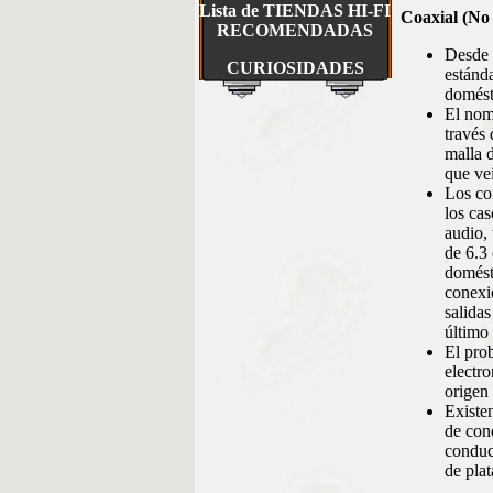
Lista de TIENDAS HI-FI
Coaxial (No
RECOMENDADAS
Desde 
CURIOSIDADES
estánd
domést
El nom
través 
malla 
que ve
Los co
los ca
audio,
de 6.3
domést
conexi
salidas
último 
El prob
electro
origen
Existe
de cond
conduc
de plat