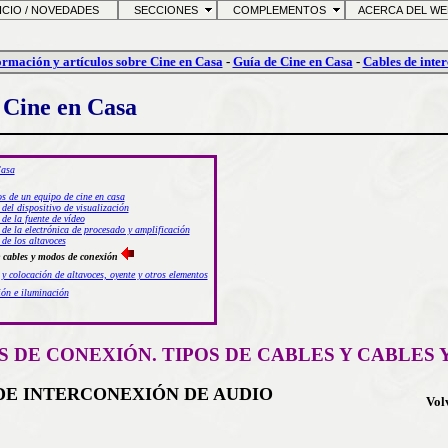
CIO / NOVEDADES
SECCIONES
COMPLEMENTOS
ACERCA DEL W
ormación y artículos sobre Cine en Casa
-
Guía de Cine en Casa
-
Cables de inte
 Cine en Casa
Casa
s de un equipo de cine en casa
 del dispositivo de visualización
 de la fuente de vídeo
 de la electrónica de procesado y amplificación
 de los altavoces
 cables y modos de conexión
 y colocación de altavoces, oyente y otros elementos
ón e iluminación
S DE CONEXIÓN. TIPOS DE CABLES Y CABLES
DE INTERCONEXIÓN DE AUDIO
Vol