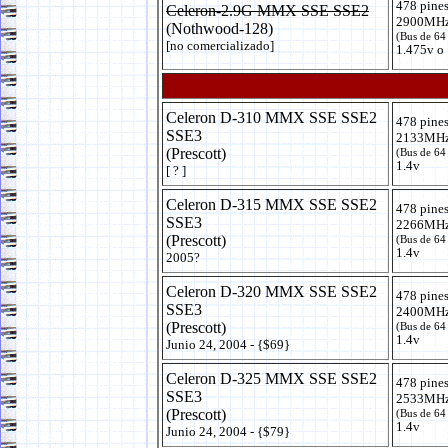
478 pine
Celeron-2.9G MMX SSE SSE2
2900MHz
(Nothwood-128)
(Bus de 64
[no comercializado]
1.475v o 
Celeron D-310 MMX SSE SSE2
478 pine
SSE3
2133MHz
(Prescott)
(Bus de 64
1.4v
[ ? ]
Celeron D-315 MMX SSE SSE2
478 pine
SSE3
2266MHz
(Prescott)
(Bus de 64
1.4v
2005?
Celeron D-320 MMX SSE SSE2
478 pine
SSE3
2400MHz
(Prescott)
(Bus de 64
1.4v
Junio 24, 2004 - {$69}
Celeron D-325 MMX SSE SSE2
478 pine
SSE3
2533MHz
(Prescott)
(Bus de 64
1.4v
Junio 24, 2004 - {$79}