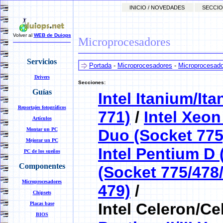
INICIO / NOVEDADES
SECCIO
Volver al
WEB de Duiops
Microprocesadores
Servicios
Portada
-
Microprocesadores
-
Microprocesador
Drivers
Secciones:
Guías
Intel Itanium/It
Reportajes fotográficos
771)
/
Intel Xeon
Artículos
Montar un PC
Duo (Socket 775
Mejorar un PC
Intel Pentium D 
PC de los sueños
Componentes
(Socket 775/478
Microprocesadores
479)
/
Chipsets
Intel Celeron/Ce
Placas base
BIOS