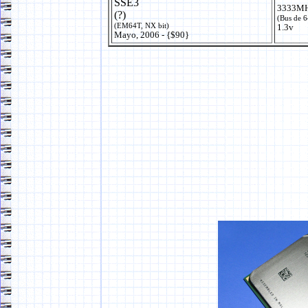
SSE3
3333MH
(?)
(Bus de 
(EM64T, NX bit)
1.3v
Mayo, 2006 - {$90}