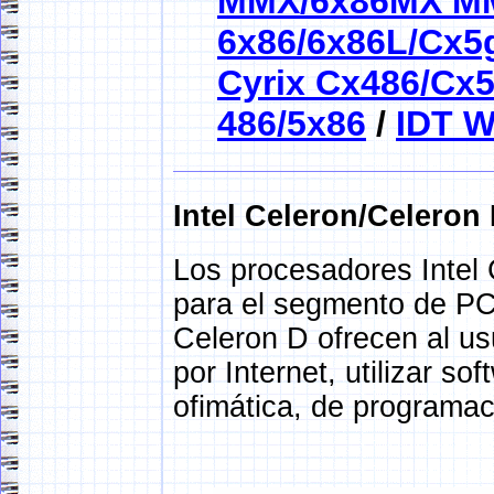
MMX/6x86MX M
6x86/6x86L/Cx5
Cyrix Cx486/Cx
486/5x86
/
IDT W
Intel Celeron/Celeron 
Los procesadores Intel
para el segmento de PC
Celeron D ofrecen al us
por Internet, utilizar s
ofimática, de programac