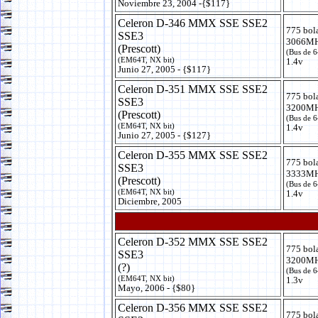
Noviembre 23, 2004 -{$117}
Celeron D-346 MMX SSE SSE2
775 bol
SSE3
3066MH
(Prescott)
(Bus de 
(EM64T, NX bit)
1.4v
Junio 27, 2005 - {$117}
Celeron D-351 MMX SSE SSE2
775 bol
SSE3
3200MH
(Prescott)
(Bus de 
(EM64T, NX bit)
1.4v
Junio 27, 2005 - {$127}
Celeron D-355 MMX SSE SSE2
775 bol
SSE3
3333MH
(Prescott)
(Bus de 
(EM64T, NX bit)
1.4v
Diciembre, 2005
Celeron D-352 MMX SSE SSE2
775 bol
SSE3
3200MH
(?)
(Bus de 
(EM64T, NX bit)
1.3v
Mayo, 2006 - {$80}
Celeron D-356 MMX SSE SSE2
775 bol