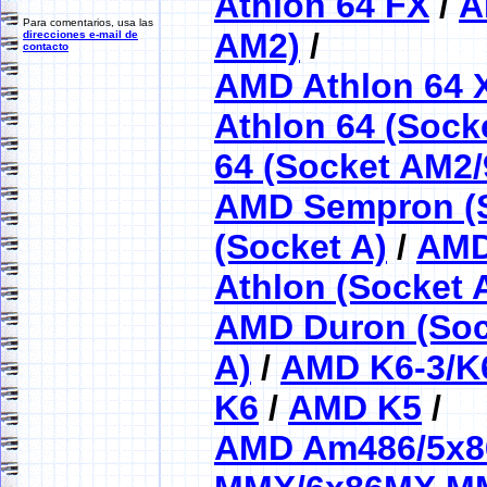
Athlon 64 FX
/
A
Para comentarios, usa las
AM2)
/
direcciones e-mail de
contacto
AMD Athlon 64 
Athlon 64 (Sock
64 (Socket AM2/
AMD Sempron (S
(Socket A)
/
AMD
Athlon (Socket 
AMD Duron (Soc
A)
/
AMD K6-3/K
K6
/
AMD K5
/
AMD Am486/5x8