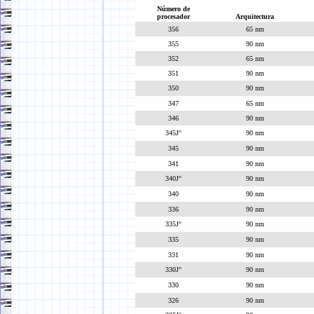
Número de
procesador
Arquitectura
356
65 nm
355
90 nm
352
65 nm
351
90 nm
350
90 nm
347
65 nm
346
90 nm
345J°
90 nm
345
90 nm
341
90 nm
340J°
90 nm
340
90 nm
336
90 nm
335J°
90 nm
335
90 nm
331
90 nm
330J°
90 nm
330
90 nm
326
90 nm