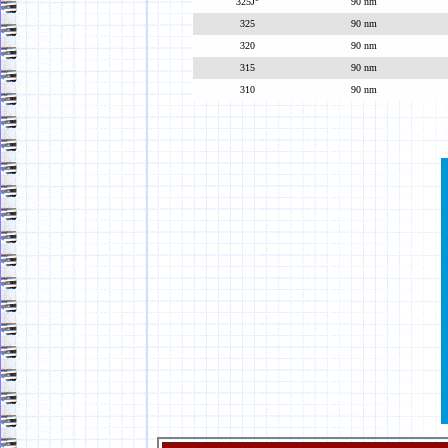
325J°
90 nm
325
90 nm
320
90 nm
315
90 nm
310
90 nm