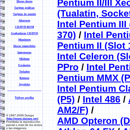
Pentium II/III Xe
Discos duros
Tarjetas gráficas
(Tualatin, Socke
Tarjetas de sonido
Altavoces
Intel Pentium II
CD/DVD-ROM
370)
/
Intel Penti
Grabadoras CD/DVD
Monitores
Pentium II (Slot 
Discos removibles
Impresoras
Intel Celeron (Sl
Módems
PPro
/
Intel Pen
Escáneres
Teclados
Pentium MMX (P
Ratones
Joysticks
Intel Pentium Cl
(P5)
/
Intel 486
/
Volver arriba
AM2/F)
/
© 1997-2009 Duiops
AMD Opteron (D
(
http://www.duiops.net
)
Prohibida la reproducción
parcial o total de los textos
o las imágenes