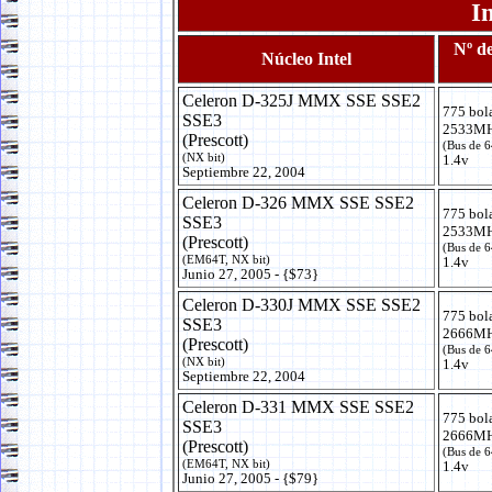
I
Nº de
Núcleo Intel
Celeron D-325J MMX SSE SSE2
775 bol
SSE3
2533MH
(Prescott)
(Bus de 
(NX bit)
1.4v
Septiembre 22, 2004
Celeron D-326 MMX SSE SSE2
775 bol
SSE3
2533MH
(Prescott)
(Bus de 
(EM64T, NX bit)
1.4v
Junio 27, 2005 - {$73}
Celeron D-330J MMX SSE SSE2
775 bol
SSE3
2666MH
(Prescott)
(Bus de 
(NX bit)
1.4v
Septiembre 22, 2004
Celeron D-331 MMX SSE SSE2
775 bol
SSE3
2666MH
(Prescott)
(Bus de 
(EM64T, NX bit)
1.4v
Junio 27, 2005 - {$79}