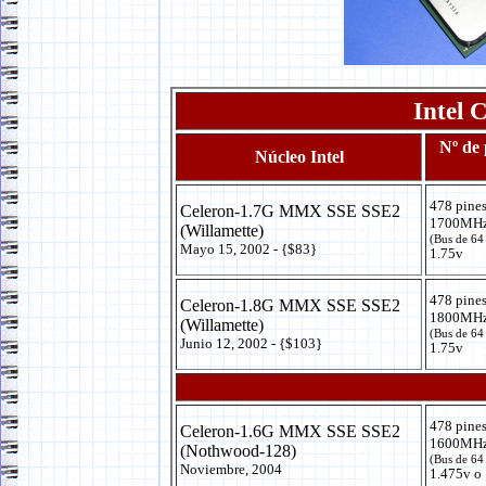
Intel 
Nº de 
Núcleo Intel
478 pine
Celeron-1.7G MMX SSE SSE2
1700MHz
(Willamette)
(Bus de 64
Mayo 15, 2002 - {$83}
1.75v
478 pine
Celeron-1.8G MMX SSE SSE2
1800MHz
(Willamette)
(Bus de 64
Junio 12, 2002 - {$103}
1.75v
478 pine
Celeron-1.6G MMX SSE SSE2
1600MHz
(Nothwood-128)
(Bus de 64
Noviembre, 2004
1.475v o 