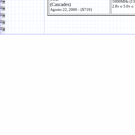
1000MHz (13
(Cascades)
2.8v o 5.0v o
Agosto 22, 2000 - {$719}