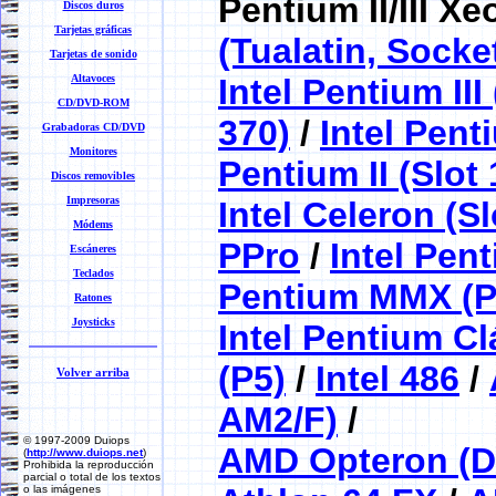
Pentium II/III Xe
Discos duros
Tarjetas gráficas
(Tualatin, Socke
Tarjetas de sonido
Altavoces
Intel Pentium II
CD/DVD-ROM
370)
/
Intel Penti
Grabadoras CD/DVD
Monitores
Pentium II (Slot 
Discos removibles
Impresoras
Intel Celeron (Sl
Módems
PPro
/
Intel Pen
Escáneres
Teclados
Pentium MMX (P
Ratones
Joysticks
Intel Pentium Cl
(P5)
/
Intel 486
/
Volver arriba
AM2/F)
/
© 1997-2009 Duiops
AMD Opteron (D
(
http://www.duiops.net
)
Prohibida la reproducción
parcial o total de los textos
o las imágenes