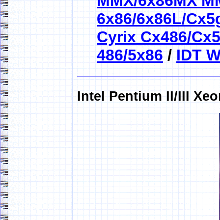
MMX/6x86MX M
6x86/6x86L/Cx5
Cyrix Cx486/Cx
486/5x86
/
IDT W
Intel Pentium II/III Xeo