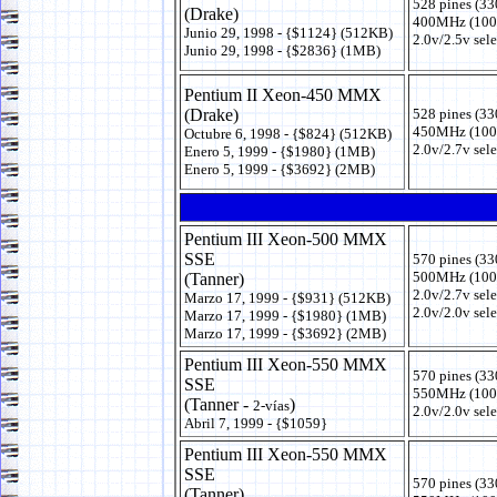
528 pines (33
(Drake)
400MHz (100
Junio 29, 1998 - {$1124} (512KB)
2.0v/2.5v sel
Junio 29, 1998 - {$2836} (1MB)
Pentium II Xeon-450 MMX
(Drake)
528 pines (33
450MHz (100
Octubre 6, 1998 - {$824} (512KB)
2.0v/2.7v sel
Enero 5, 1999 - {$1980} (1MB)
Enero 5, 1999 - {$3692} (2MB)
Pentium III Xeon-500 MMX
SSE
570 pines (33
500MHz (100
(Tanner)
2.0v/2.7v sel
Marzo 17, 1999 - {$931} (512KB)
2.0v/2.0v sel
Marzo 17, 1999 - {$1980} (1MB)
Marzo 17, 1999 - {$3692} (2MB)
Pentium III Xeon-550 MMX
570 pines (33
SSE
550MHz (100
(Tanner -
)
2-vías
2.0v/2.0v sel
Abril 7, 1999 - {$1059}
Pentium III Xeon-550 MMX
SSE
570 pines (33
(Tanner)