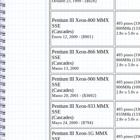
Octubre 25, 1999 - {$826}
Pentium III Xeon-800 MMX
495 pines (33
SSE
800MHz (133
(Cascades)
2.8v o 5.0v o
Enero 12, 2000 - {$901}
Pentium III Xeon-866 MMX
495 pines (33
SSE
866MHz (133
(Cascades)
2.8v o 5.0v o
Marzo 13, 2000
Pentium III Xeon-900 MMX
495 pines (33
SSE
900MHz (100
(Cascades)
2.8v o 5.0v o
Marzo 20, 2001 - {$3692}
Pentium III Xeon-933 MMX
495 pines (33
SSE
933MHz (133
(Cascades)
2.8v o 5.0v o
Mayo 24, 2000 - {$794}
Pentium III Xeon-1G MMX
495 pines (33
SSE