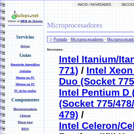
INICIO / NOVEDADES
SECCIO
Volver al
WEB de Duiops
Microprocesadores
Servicios
Portada
-
Microprocesadores
-
Microprocesador
Drivers
Secciones:
Guías
Intel Itanium/It
Reportajes fotográficos
771)
/
Intel Xeon
Artículos
Montar un PC
Duo (Socket 775
Mejorar un PC
Intel Pentium D 
PC de los sueños
Componentes
(Socket 775/478
Microprocesadores
479)
/
Chipsets
Intel Celeron/Ce
Placas base
BIOS