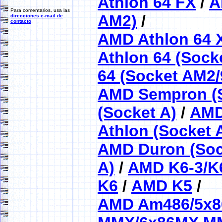
Athlon 64 FX
/
A
Para comentarios, usa las
AM2)
/
direcciones e-mail de
contacto
AMD Athlon 64 
Athlon 64 (Sock
64 (Socket AM2/
AMD Sempron (S
(Socket A)
/
AMD
Athlon (Socket 
AMD Duron (Soc
A)
/
AMD K6-3/K
K6
/
AMD K5
/
AMD Am486/5x8