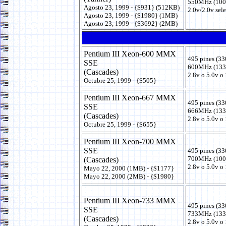
550MHz (100
Agosto 23, 1999 - {$931} (512KB)
2.0v/2.0v sel
Agosto 23, 1999 - {$1980} (1MB)
Agosto 23, 1999 - {$3692} (2MB)
Pentium III Xeon-600 MMX
495 pines (33
SSE
600MHz (133
(Cascades)
2.8v o 5.0v o
Octubre 25, 1999 - {$505}
Pentium III Xeon-667 MMX
495 pines (33
SSE
666MHz (133
(Cascades)
2.8v o 5.0v o
Octubre 25, 1999 - {$655}
Pentium III Xeon-700 MMX
SSE
495 pines (33
700MHz (100
(Cascades)
2.8v o 5.0v o
Mayo 22, 2000 (1MB) - {$1177}
Mayo 22, 2000 (2MB) - {$1980}
Pentium III Xeon-733 MMX
495 pines (33
SSE
733MHz (133
(Cascades)
2.8v o 5.0v o