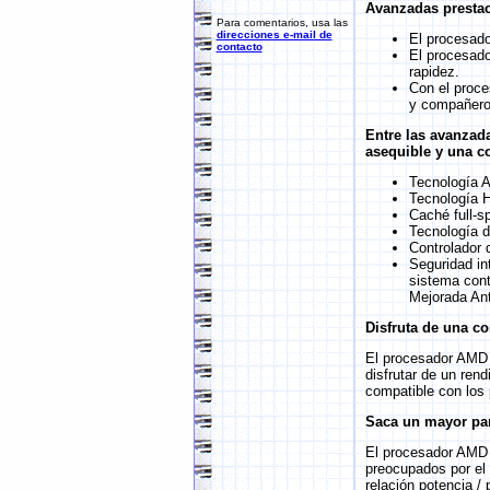
Avanzadas prestac
Para comentarios, usa las
direcciones e-mail de
El procesado
contacto
El procesado
rapidez.
Con el proce
y compañero
Entre las avanzad
asequible y una c
Tecnología
Tecnología 
Caché full-s
Tecnología d
Controlador
Seguridad in
sistema cont
Mejorada Ant
Disfruta de una co
El procesador AMD 
disfrutar de un re
compatible con los 
Saca un mayor par
El procesador AMD 
preocupados por el 
relación potencia /