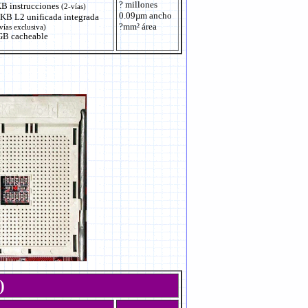
? millones
B instrucciones
(2-vías)
0.09µm ancho
KB L2 unificada integrada
?mm² área
vías exclusiva)
GB cacheable
)