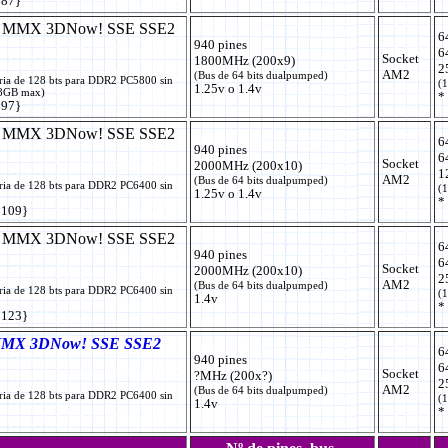
$87}
+ MMX 3DNow! SSE SSE2
6
940 pines
6
Socket
1800MHz (200x9)
2
AM2
(Bus de 64 bits dualpumped)
ria de 128 bts para DDR2 PC5800 sin
(1
1.25v o 1.4v
 8GB max)
*
$97}
+ MMX 3DNow! SSE SSE2
6
940 pines
6
Socket
2000MHz (200x10)
1
AM2
(Bus de 64 bits dualpumped)
ria de 128 bts para DDR2 PC6400 sin
(1
1.25v o 1.4v
*
$109}
+ MMX 3DNow! SSE SSE2
6
940 pines
6
Socket
2000MHz (200x10)
2
AM2
(Bus de 64 bits dualpumped)
ria de 128 bts para DDR2 PC6400 sin
(1
1.4v
*
$123}
MMX 3DNow! SSE SSE2
6
940 pines
6
Socket
?MHz (200x?)
2
AM2
(Bus de 64 bits dualpumped)
ria de 128 bts para DDR2 PC6400 sin
(1
1.4v
*