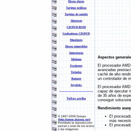
Discos duros
Tarjetas gráficas
Tarjetas de sonido
Altavoces
CD/DVD-ROM
Grabadoras CD/DVD
Monitores
Discos removibles
Impresoras
Aspectos general
Módems
El procesador AMD 
Escáneres
avanzadas prestaci
Teclados
caché de alto rendi
un controlador de 
Ratones
Joysticks
El procesador AMD S
capaz de ejecutar 
de 35 años de expe
Volver arriba
conseguir solucione
Rendimiento aseq
El procesado
© 1997-2009 Duiops
(
http://www.duiops.net
)
más necesita
Prohibida la reproducción
El procesado
parcial o total de los textos
o las imágenes