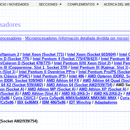
CIO / NOVEDADES
SECCIONES
COMPLEMENTOS
ACERCA DEL W
sadores
procesadores
-
Microprocesadores (información detallada dividida por micros)
m/Itanium 2
/
Intel Xeon (Socket 771)
/
Intel Xeon (Socket 603/604)
/
Intel 
um D (Socket 775)
/
Intel Pentium 4 (Socket 775/478/423)
/
Intel Pentium M
n/Celeron D (Socket 478/775)
/
Intel Pentium II/III Xeon (Slot 2)
/
Intel Pen
m III (Coppermine, Slot 1, Socket 370)
/
Intel Pentium III (Katmai, Slot 1)
n (Slot 1)
/
Intel Pentium II Overdrive PPro
/
Intel Pentium Pro/P6 (Socket
um Clásico (P54C)
/
Intel Pentium (P5)
/
Intel 486
/
AMD Opteron (DDR2, So
 (DDR, Socket 939/940)
/
AMD Athlon 64 FX
/
AMD Athlon 64 Quad (Soc
64 X2 (Socket 939/AM2)
/
AMD Athlon 64 (Socket AM2/939/754)
/ AMD Sem
n (Socket A)
/
AMD Athlon MP (Socket A)
/
AMD Athlon XP (Socket A)
/
(Socket A)
/
AMD Athlon (Slot A)
/
AMD K6-3/K6-3+
/
AMD K6-2/K6-2+
/
A
/5x86
/
Cyrix CIII/C3
/
Cyrix Cx5gx86 MMX/6x86MX MMX/MII MMX
/
Cyrix
/Cx5x86
/
IBX 6x86MX
/
IBM 486/5x86
/
IDT Winchip
/
Adaptadores
Socket AM2/939/754)