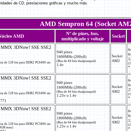
idades de CD, prestaciones gráficas y mucho más.
AMD Sempron 64 (Socket AM
Nº de pines, bus,
Núcleo AMD
Socket
multiplicado y voltaje
+ MMX 3DNow! SSE SSE2
6
940 pines
6
Socket
1600MHz (200x8)
1
AM2
(Bus de 64 bits dualpumped)
ria de 128 bts para DDR2 PC6400 sin
(1
1.4v
*
+ MMX 3DNow! SSE SSE2
6
940 pines
6
Socket
1600MHz (200x8)
2
AM2
(Bus de 64 bits dualpumped)
ria de 128 bts para DDR2 PC6400 sin
(1
1.25v o 1.4v
*
$77}
+ MMX 3DNow! SSE SSE2
6
940 pines
6
Socket
1800MHz (200x9)
1
AM2
(Bus de 64 bits dualpumped)
ria de 128 bts para DDR2 PC5800 sin
(1
1.25v o 1.4v
 8GB max)
*