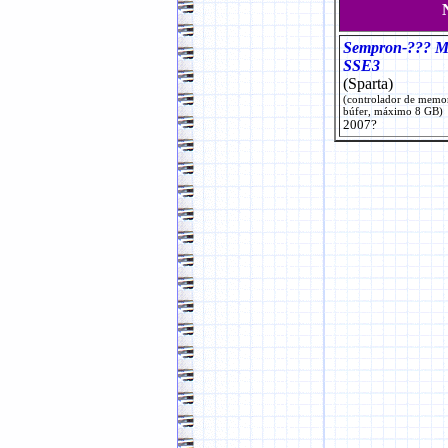
Sempron-??? 
SSE3
(Sparta)
(controlador de memo
búfer, máximo 8 GB)
2007?