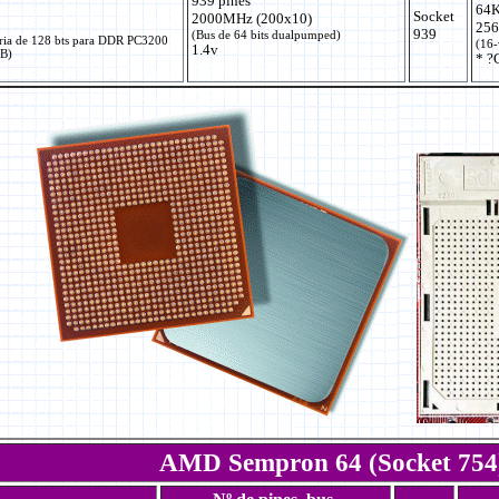
939 pines
64K
Socket
2000MHz (200x10)
256
939
(Bus de 64 bits dualpumped)
ria de 128 bts para DDR PC3200
(16-
1.4v
GB)
* ?
AMD Sempron 64 (Socket 754