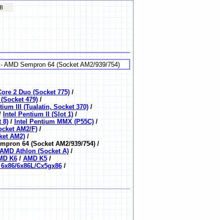
EB
-
AMD Sempron 64 (Socket AM2/939/754)
Core 2 Duo (Socket 775)
/
 (Socket 479)
/
tium III (Tualatin, Socket 370)
/
/
Intel Pentium II (Slot 1)
/
 8)
/
Intel Pentium MMX (P55C)
/
cket AM2/F)
/
ket AM2)
/
pron 64 (Socket AM2/939/754) /
AMD Athlon (Socket A)
/
MD K6
/
AMD K5
/
 6x86/6x86L/Cx5gx86
/