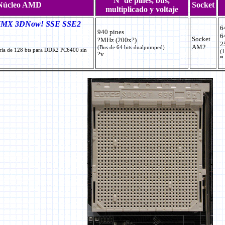
Nº de pines, bus,
Núcleo AMD
Socket
multiplicado y voltaje
MMX 3DNow! SSE SSE2
6
940 pines
6
Socket
?MHz (200x?)
2
AM2
(Bus de 64 bits dualpumped)
ria de 128 bts para DDR2 PC6400 sin
(1
?v
*