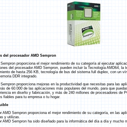
es del procesador AMD Sempron
Sempron proporciona el mejor rendimiento de su categoría al ejecutar aplica
ones del procesador AMD Sempron, pueden incluir la Tecnología AMD64, la t
miento de hasta 256 KB, tecnología de bus del sistema full duplex, con un ví
memoria DDR integrado.
empron proporciona mejoras en la productividad que necesitas para las aplic
más de 60.000 de las aplicaciones más populares del mundo, para que puedas 
riencia en diseño y fabricación, y más de 240 millones de procesadores de P
s fiables para tu empresa o tu hogar.
uible
r AMD Sempron proporciona el mejor rendimiento de su categoría, en las apl
s y utilizas.
r AMD Sempron ha sido diseñado para la informática del día a día y mucho 