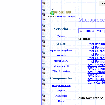
INI
Volver al
WEB de Duiops
Microproce
Servicios
Portada
-
Micro
Drivers
Secciones:
Guías
Intel Itaniu
Intel Penti
Reportajes fotográficos
Intel Celero
Intel Pentiu
Artículos
Intel Celero
Montar un PC
Intel Penti
AMD Opteron
Mejorar un PC
AMD Athlon 
PC de los sueños
AMD Sempro
AMD Duron 
Componentes
AMD Am486
Cyrix Cx486
Microprocesadores
Chipsets
Placas base
AMD Sempron 64 (
BIOS