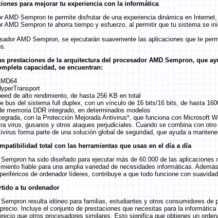
iones para mejorar tu experiencia con la informática
r AMD Sempron te permite disfrutar de una experiencia dinámica en Internet,
r AMD Sempron te ahorra tiempo y esfuerzo, al permitir que tu sistema se in
sador AMD Sempron, se ejecutarán suavemente las aplicaciones que te permi
s.
as prestaciones de la arquitectura del procesador AMD Sempron, que ay
ompleta capacidad, se encuentran:
 AMD64
HyperTransport
peed de alto rendimiento, de hasta 256 KB en total
e bus del sistema full duplex, con un vínculo de 16 bits/16 bits, de hasta 1
 de memoria DDR integrado, en determinados modelos
tegrada, con la Protección Mejorada Antivirus*, que funciona con Microsoft 
ra virus, gusanos y otros ataques perjudiciales. Cuando se combina con otro 
ivirus forma parte de una solución global de seguridad, que ayuda a mantene
mpatibilidad total con las herramientas que usas en el día a día
Sempron ha sido diseñado para ejecutar más de 60.000 de las aplicaciones m
ndimiento fiable para una amplia variedad de necesidades informáticas. Ade
periféricos de ordenador líderes, contribuye a que todo funcione con suavidad
tido a tu ordenador
Sempron resulta idóneo para familias, estudiantes y otros consumidores de 
precio. Incluye el conjunto de prestaciones que necesitas para la informática 
 precio que otros procesadores similares. Esto significa que obtienes un ord