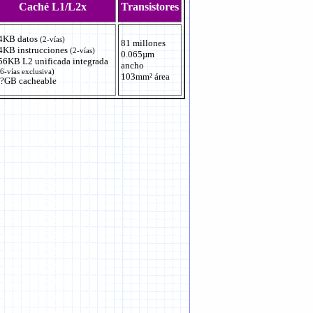
Caché L1/L2x
Transistores
4KB datos
(2-vías)
81 millones
4KB instrucciones
(2-vías)
0.065µm
56KB L2 unificada integrada
ancho
6-vías exclusiva)
103mm² área
 ?GB cacheable