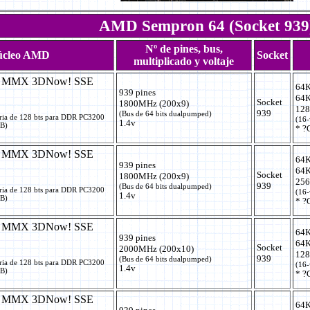
AMD Sempron 64 (Socket 939
Nº de pines, bus,
úcleo AMD
Socket
multiplicado y voltaje
+ MMX 3DNow! SSE
64K
939 pines
64K
Socket
1800MHz (200x9)
128
939
(Bus de 64 bits dualpumped)
ria de 128 bts para DDR PC3200
(16-
1.4v
GB)
* ?
+ MMX 3DNow! SSE
64K
939 pines
64K
Socket
1800MHz (200x9)
256
939
(Bus de 64 bits dualpumped)
ria de 128 bts para DDR PC3200
(16-
1.4v
GB)
* ?
+ MMX 3DNow! SSE
64K
939 pines
64K
Socket
2000MHz (200x10)
128
939
(Bus de 64 bits dualpumped)
ria de 128 bts para DDR PC3200
(16-
1.4v
GB)
* ?
+ MMX 3DNow! SSE
64K